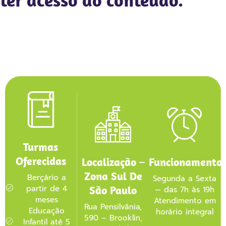
Turmas
Oferecidas
Localização –
Funcionamento
Zona Sul De
Berçário a
Segunda a Sexta
partir de 4
São Paulo
— das 7h às 19h
meses
Atendimento em
Rua Pensilvânia,
Educação
horário integral
590 – Brooklin,
Infantil até 5